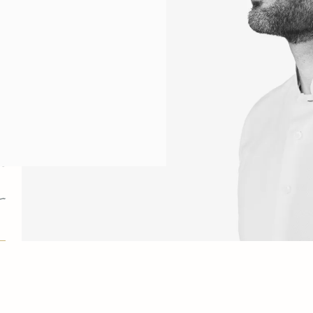
a
a
a