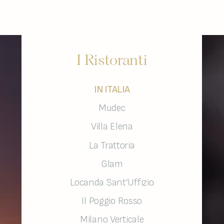
I Ristoranti
IN ITALIA
Mudec
Villa Elena
La Trattoria
Glam
Locanda Sant’Uffizio
Il Poggio Rosso
Milano Verticale