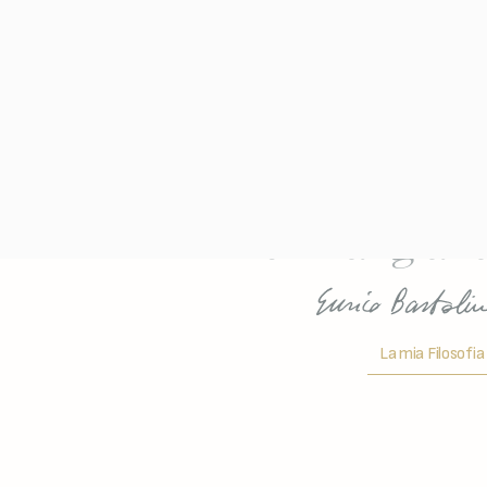
L’amore per la vit
è anche vogli
di mangiarl
La mia Filosofia